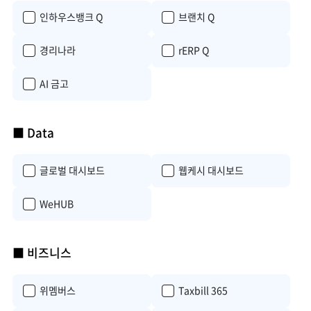
인하우스뱅크 Q
브랜치 Q
경리나라
rERP Q
AI 금고
■ Data
글로벌 대시보드
웹케시 대시보드
WeHUB
■ 비즈니스
위멤버스
Taxbill 365