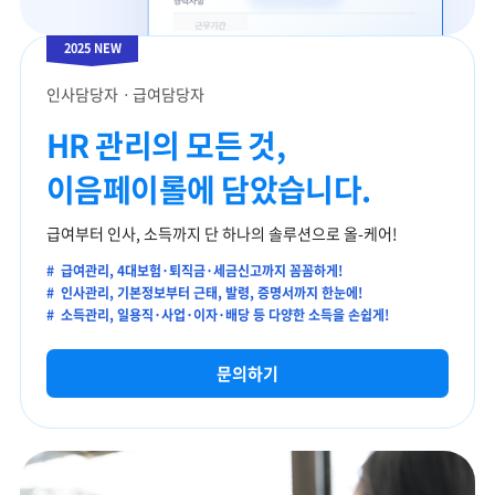
2025 NEW
인사담당자ㆍ급여담당자
HR 관리의 모든 것,
이음페이롤에
담았습니다.
급여부터 인사, 소득까지
단 하나의 솔루션으로 올-케어!
#
급여관리,
4대보험·퇴직금·세금신고까지 꼼꼼하게!
#
인사관리,
기본정보부터 근태, 발령, 증명서까지 한눈에!
#
소득관리,
일용직·사업·이자·배당 등 다양한 소득을 손쉽게!
문의하기