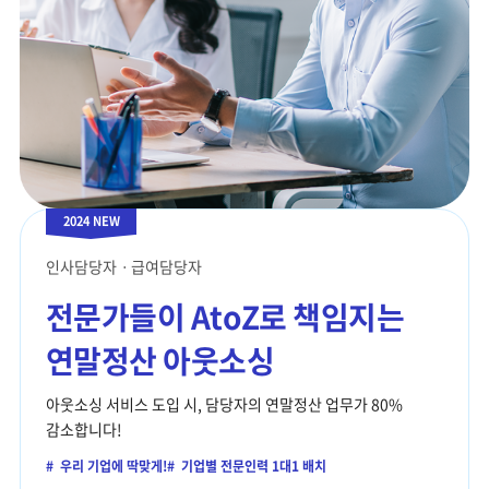
2024 NEW
인사담당자ㆍ급여담당자
전문가들이
AtoZ로 책임지는
연말정산 아웃소싱
아웃소싱 서비스 도입 시, 담당자의 연말정산 업무가
80%
감소합니다!
#
우리 기업에 딱맞게!
#
기업별 전문인력 1대1 배치